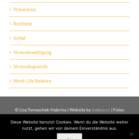
Prävention
Resilienz
Schlaf
Stressbewältigung
Stressdiagnostik
Work-Life Balance
© Lisa Tomaschek-Habrina | Website by
indeco.cc
| Fotos
interfoto.at
Diese Website benutzt Cookies. Wenn du die Website weiter
nutzt, gehen wir von deinem Einverständnis aus.
Facebook
Instagram
Xing
LinkedIn